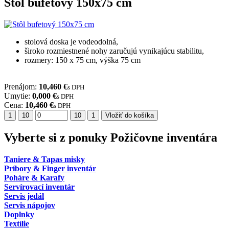
Stôl bufetový 150x75 cm
stolová doska je vodeodolná,
široko rozmiestnené nohy zaručujú vynikajúcu stabilitu,
rozmery: 150 x 75 cm, výška 75 cm
Prenájom:
10,460 €
s DPH
Umytie:
0,000 €
s DPH
Cena:
10,460 €
s DPH
Vložiť do košíka
Vyberte si z ponuky
Požičovne inventára
Taniere & Tapas misky
Príbory & Finger inventár
Poháre & Karafy
Servírovací inventár
Servis jedál
Servis nápojov
Doplnky
Textílie