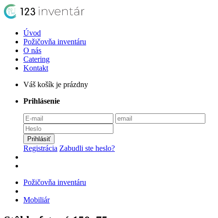
Úvod
Požičovňa inventáru
O nás
Catering
Kontakt
Váš košík je prázdny
Prihlásenie
Prihlásiť
Registrácia
Zabudli ste heslo?
Požičovňa inventáru
Mobiliár