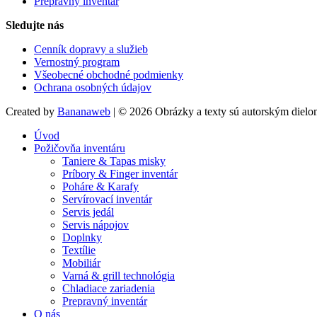
Prepravný inventár
Sledujte nás
Cenník dopravy a služieb
Vernostný program
Všeobecné obchodné podmienky
Ochrana osobných údajov
Created by
Bananaweb
|
© 2026 Obrázky a texty sú autorským dielom
Úvod
Požičovňa inventáru
Taniere & Tapas misky
Príbory & Finger inventár
Poháre & Karafy
Servírovací inventár
Servis jedál
Servis nápojov
Doplnky
Textílie
Mobiliár
Varná & grill technológia
Chladiace zariadenia
Prepravný inventár
O nás