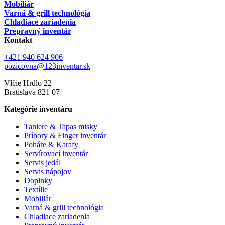
Mobiliár
Varná & grill technológia
Chladiace zariadenia
Prepravný inventár
Kontakt
+421 940 624 906
pozicovna@123inventar.sk
Vlčie Hrdlo 22
Bratislava 821 07
Kategórie inventáru
Taniere & Tapas misky
Príbory & Finger inventár
Poháre & Karafy
Servírovací inventár
Servis jedál
Servis nápojov
Doplnky
Textílie
Mobiliár
Varná & grill technológia
Chladiace zariadenia