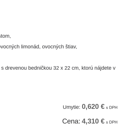
stom,
ovocných limonád, ovocných štiav,
 drevenou bedničkou 32 x 22 cm, ktorú nájdete v
0,620 €
Umytie:
s DPH
Cena:
4,310 €
s DPH