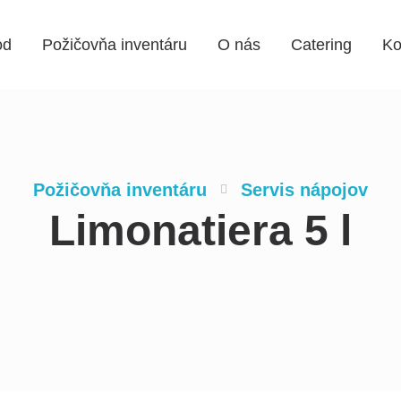
od
Požičovňa inventáru
O nás
Catering
Ko
Požičovňa inventáru
Servis nápojov
Limonatiera 5 l