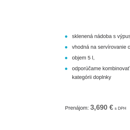
sklenená nádoba s výpu
vhodná na servírovanie 
objem 5 l,
odporúčame kombinovať s
kategórii doplnky
3,690 €
Prenájom:
s DPH