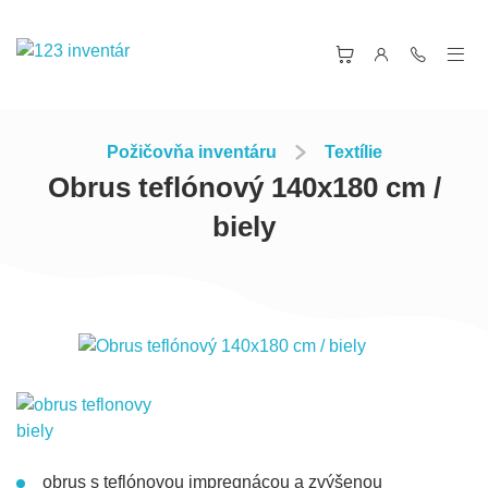
Požičovňa inventáru
Textílie
Obrus teflónový 140x180 cm /
biely
obrus s teflónovou impregnácou a zvýšenou