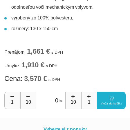
odolnosťou voči mechanickým vplyvom,
vyrobený zo 100% polyesteru,
rozmery: 130 x 150 cm
1,661 €
Prenájom:
s DPH
1,910 €
Umytie:
s DPH
Cena:
3,570 €
s DPH
Vložiť do košíka
Vyberte si z ponuky